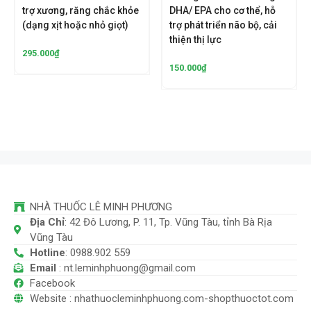
trợ xương, răng chắc khỏe
DHA/ EPA cho cơ thể, hỗ
(dạng xịt hoặc nhỏ giọt)
trợ phát triển não bộ, cải
thiện thị lực
295.000
₫
150.000
₫
NHÀ THUỐC LÊ MINH PHƯƠNG
Địa Chỉ
: 42 Đô Lương, P. 11, Tp. Vũng Tàu, tỉnh Bà Rịa
Vũng Tàu
Hotline
: 0988.902 559
Email
: nt.leminhphuong@gmail.com
Facebook
Website : nhathuocleminhphuong.com-shopthuoctot.com