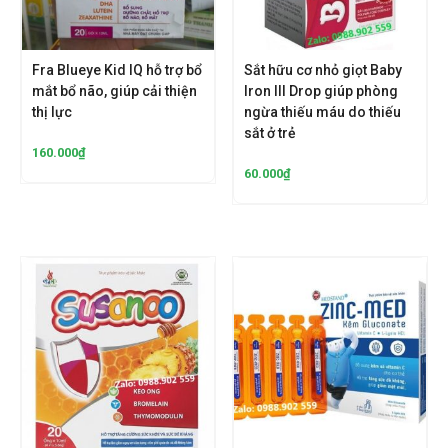
Fra Blueye Kid IQ hỗ trợ bổ
Sắt hữu cơ nhỏ giọt Baby
mắt bổ não, giúp cải thiện
Iron III Drop giúp phòng
thị lực
ngừa thiếu máu do thiếu
sắt ở trẻ
160.000
₫
60.000
₫