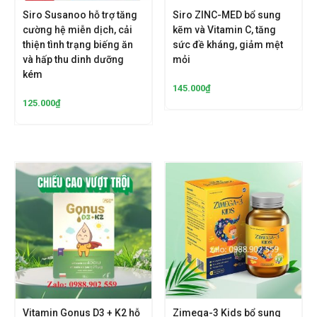
Siro Susanoo hỗ trợ tăng
Siro ZINC-MED bổ sung
cường hệ miễn dịch, cải
kẽm và Vitamin C, tăng
thiện tình trạng biếng ăn
sức đề kháng, giảm mệt
và hấp thu dinh dưỡng
mỏi
kém
145.000
₫
125.000
₫
Vitamin Gonus D3 + K2 hỗ
Zimega-3 Kids bổ sung