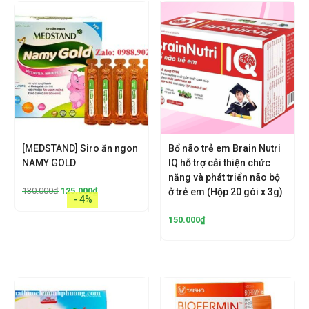
[MEDSTAND] Siro ăn ngon
Bổ não trẻ em Brain Nutri
NAMY GOLD
IQ hỗ trợ cải thiện chức
năng và phát triển não bộ
130.000
₫
125.000
₫
ở trẻ em (Hộp 20 gói x 3g)
- 4%
150.000
₫