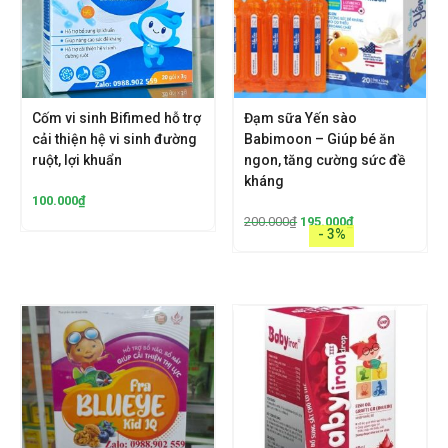
Cốm vi sinh Bifimed hỗ trợ
Đạm sữa Yến sào
cải thiện hệ vi sinh đường
Babimoon – Giúp bé ăn
ruột, lợi khuẩn
ngon, tăng cường sức đề
kháng
100.000
₫
200.000
₫
195.000
₫
- 3%