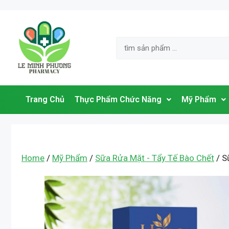
Trang Chủ
Thực Phẩm Chức Năng
Mỹ Phẩm
Home
/
Mỹ Phẩm
/
Sữa Rửa Mặt - Tẩy Tế Bào Chết
/ S