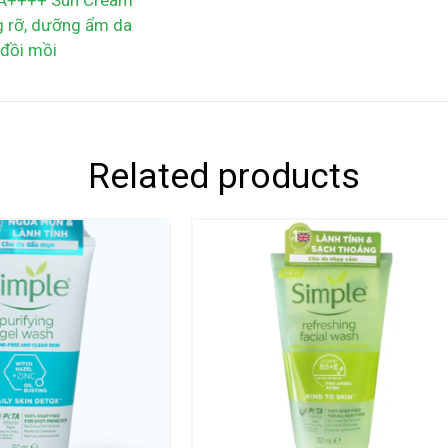
 PA++++ Sun Cream
g rỡ, dưỡng ẩm da
 đồi mồi
Related products