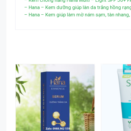
– Kem chống nắng Hana Multi – Light SPF 50+
– Hana – Kem dưỡng giúp làn da trắng hồng rạn
– Hana – Kem giúp làm mờ nám sạm, tàn nhang,