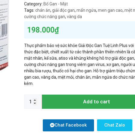
Category:
Bổ Gan - Mật
Tags:
chán ăn
,
giải độc gan
,
mẩn ngứa
,
men gan cao
,
mệt 
cường chức năng gan
,
vàng da
198.000
₫
Thực phẩm bảo vệ sức khỏe Giải Độc Gan Tuệ Linh Plus với
thức đặc biệt, chiết xuất từ các thành phần thiên nhiên là cà
mật nhân, kế sữa, atiso và khúng khéng hỗ trợ giải độc gan
cường chức năng gan trong viêm gan virus, xơ gan, người 
nhiều bia rượu, thuốc có hại cho gan. Hỗ trợ giảm triệu chứ
gan cao, vàng da, mệt mỏi, chán ăn, mẫn ngứa do chức nă
kém.
Add to cart
Chat Facebook
Chat Zalo