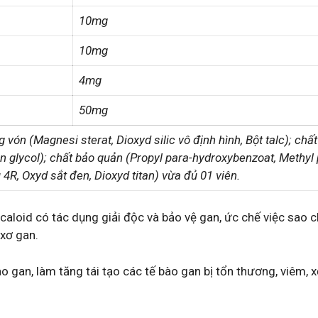
10mg
10mg
4mg
50mg
 vón (Magnesi sterat, Dioxyd silic vô định hình, Bột talc); chấ
n glycol); chất bảo quản (Propyl para-hydroxybenzoat, Methyl 
, Oxyd sắt đen, Dioxyd titan) vừa đủ 01 viên.
aloid có tác dụng giải độc và bảo vệ gan, ức chế việc sao c
 xơ gan.
 gan, làm tăng tái tạo các tế bào gan bị tổn thương, viêm, 