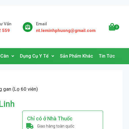
Tư Vấn
Email
0
2 559
nt.leminhphuong@gmail.com
 Cân
Dụng Cụ Y Tế
Sản Phẩm Khác
Tin Tức
g gan (Lọ 60 viên)
Linh
Chỉ có ở Nhà Thuốc
Giao hàng toàn quốc