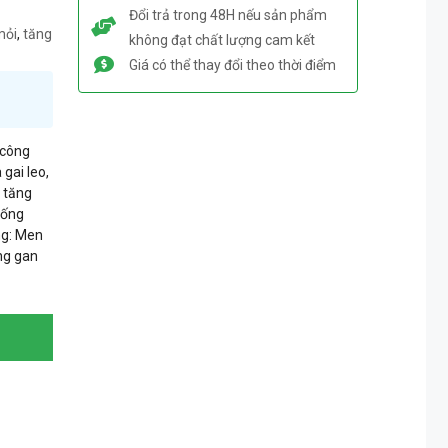
Đổi trả trong 48H nếu sản phẩm
mỏi
,
tăng
không đạt chất lượng cam kết
Giá có thể thay đổi theo thời điểm
 công
 gai leo,
, tăng
uống
ng: Men
ng gan